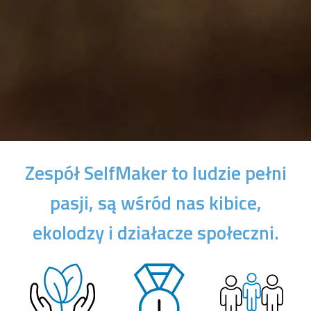
Zespół SelfMaker to ludzie pełni
pasji, są wśród nas kibice,
ekolodzy i działacze społeczni.