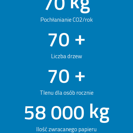
kg
97
Pochłanianie CO2/rok
+
97
Liczba drzew
+
97
Tlenu dla osób rocznie
kg
58 000
Ilość zwracanego papieru