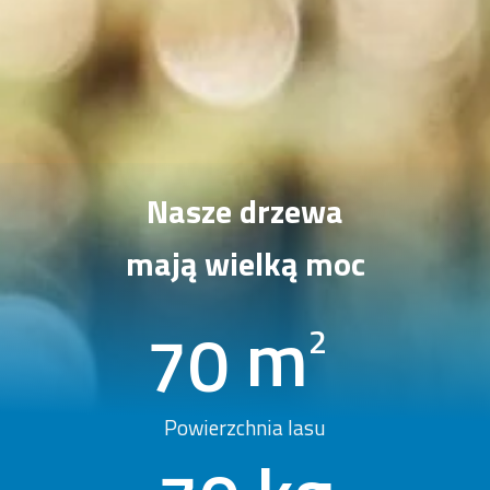
Nasze drzewa
mają wielką moc
m
97
2
Powierzchnia lasu